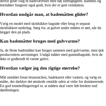
derfor gode valg til badeværelser med høj luftfugtighed. Bambus og
træmåtter fungerer også godt, hvis der er god ventilation.
Hvordan undgår man, at bademåtten glider?
Vælg en model med skridsikker bagside eller brug et separat
skridsikkert underlag. Sørg for, at gulvet under måtten er tørt, når du
lægger den på plads.
Kan bademåtter bruges med gulvvarme?
Ja, de fleste bademåtter kan bruges sammen med gulvvarme, men tjek
producentens anvisninger. Undgå måtter med gummibagside, hvis de
ikke er godkendt til varme gulve.
Hvordan vælger jeg den rigtige størrelse?
Mål området foran brusenichen, badekarret eller vasken, og vælg en
måtte, der dækker det ønskede område uden at virke for dominerende.
En god tommelfingerregel er, at måtten skal være lidt bredere end
døråbningen.