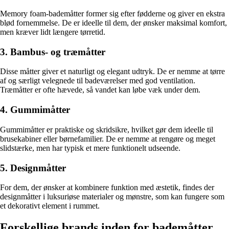
Memory foam-bademåtter former sig efter fødderne og giver en ekstra
blød fornemmelse. De er ideelle til dem, der ønsker maksimal komfort,
men kræver lidt længere tørretid.
3. Bambus- og træmåtter
Disse måtter giver et naturligt og elegant udtryk. De er nemme at tørre
af og særligt velegnede til badeværelser med god ventilation.
Træmåtter er ofte hævede, så vandet kan løbe væk under dem.
4. Gummimåtter
Gummimåtter er praktiske og skridsikre, hvilket gør dem ideelle til
brusekabiner eller børnefamilier. De er nemme at rengøre og meget
slidstærke, men har typisk et mere funktionelt udseende.
5. Designmåtter
For dem, der ønsker at kombinere funktion med æstetik, findes der
designmåtter i luksuriøse materialer og mønstre, som kan fungere som
et dekorativt element i rummet.
Forskellige brands inden for bademåtter