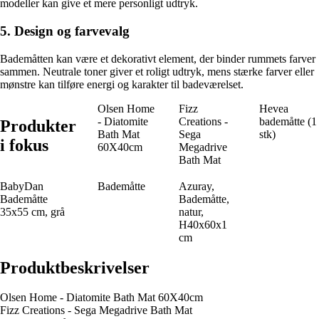
modeller kan give et mere personligt udtryk.
5. Design og farvevalg
Bademåtten kan være et dekorativt element, der binder rummets farver
sammen. Neutrale toner giver et roligt udtryk, mens stærke farver eller
mønstre kan tilføre energi og karakter til badeværelset.
Olsen Home
Fizz
Hevea
- Diatomite
Creations -
bademåtte (1
Produkter
Bath Mat
Sega
stk)
i fokus
60X40cm
Megadrive
Bath Mat
BabyDan
Bademåtte
Azuray,
Bademåtte
Bademåtte,
35x55 cm, grå
natur,
H40x60x1
cm
Produktbeskrivelser
Olsen Home - Diatomite Bath Mat 60X40cm
Fizz Creations - Sega Megadrive Bath Mat