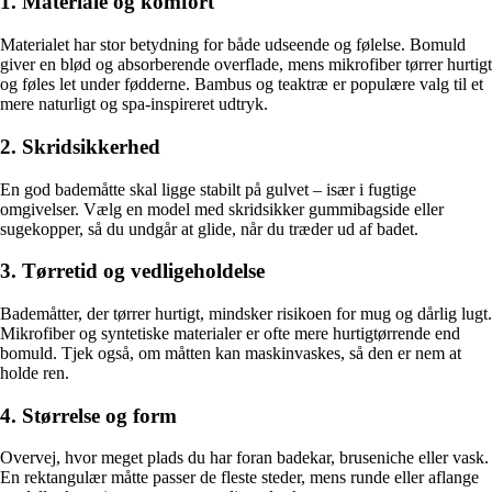
1. Materiale og komfort
Materialet har stor betydning for både udseende og følelse. Bomuld
giver en blød og absorberende overflade, mens mikrofiber tørrer hurtigt
og føles let under fødderne. Bambus og teaktræ er populære valg til et
mere naturligt og spa-inspireret udtryk.
2. Skridsikkerhed
En god bademåtte skal ligge stabilt på gulvet – især i fugtige
omgivelser. Vælg en model med skridsikker gummibagside eller
sugekopper, så du undgår at glide, når du træder ud af badet.
3. Tørretid og vedligeholdelse
Bademåtter, der tørrer hurtigt, mindsker risikoen for mug og dårlig lugt.
Mikrofiber og syntetiske materialer er ofte mere hurtigtørrende end
bomuld. Tjek også, om måtten kan maskinvaskes, så den er nem at
holde ren.
4. Størrelse og form
Overvej, hvor meget plads du har foran badekar, bruseniche eller vask.
En rektangulær måtte passer de fleste steder, mens runde eller aflange