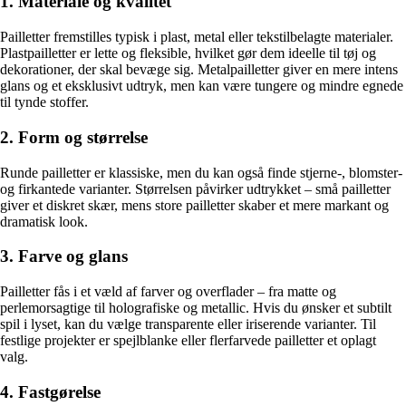
1. Materiale og kvalitet
Pailletter fremstilles typisk i plast, metal eller tekstilbelagte materialer.
Plastpailletter er lette og fleksible, hvilket gør dem ideelle til tøj og
dekorationer, der skal bevæge sig. Metalpailletter giver en mere intens
glans og et eksklusivt udtryk, men kan være tungere og mindre egnede
til tynde stoffer.
2. Form og størrelse
Runde pailletter er klassiske, men du kan også finde stjerne-, blomster-
og firkantede varianter. Størrelsen påvirker udtrykket – små pailletter
giver et diskret skær, mens store pailletter skaber et mere markant og
dramatisk look.
3. Farve og glans
Pailletter fås i et væld af farver og overflader – fra matte og
perlemorsagtige til holografiske og metallic. Hvis du ønsker et subtilt
spil i lyset, kan du vælge transparente eller iriserende varianter. Til
festlige projekter er spejlblanke eller flerfarvede pailletter et oplagt
valg.
4. Fastgørelse