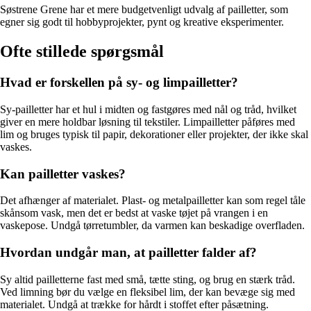
Søstrene Grene har et mere budgetvenligt udvalg af pailletter, som
egner sig godt til hobbyprojekter, pynt og kreative eksperimenter.
Ofte stillede spørgsmål
Hvad er forskellen på sy- og limpailletter?
Sy-pailletter har et hul i midten og fastgøres med nål og tråd, hvilket
giver en mere holdbar løsning til tekstiler. Limpailletter påføres med
lim og bruges typisk til papir, dekorationer eller projekter, der ikke skal
vaskes.
Kan pailletter vaskes?
Det afhænger af materialet. Plast- og metalpailletter kan som regel tåle
skånsom vask, men det er bedst at vaske tøjet på vrangen i en
vaskepose. Undgå tørretumbler, da varmen kan beskadige overfladen.
Hvordan undgår man, at pailletter falder af?
Sy altid pailletterne fast med små, tætte sting, og brug en stærk tråd.
Ved limning bør du vælge en fleksibel lim, der kan bevæge sig med
materialet. Undgå at trække for hårdt i stoffet efter påsætning.