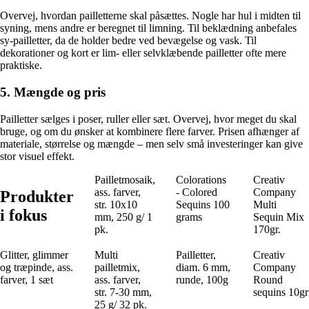
Overvej, hvordan pailletterne skal påsættes. Nogle har hul i midten til
syning, mens andre er beregnet til limning. Til beklædning anbefales
sy-pailletter, da de holder bedre ved bevægelse og vask. Til
dekorationer og kort er lim- eller selvklæbende pailletter ofte mere
praktiske.
5. Mængde og pris
Pailletter sælges i poser, ruller eller sæt. Overvej, hvor meget du skal
bruge, og om du ønsker at kombinere flere farver. Prisen afhænger af
materiale, størrelse og mængde – men selv små investeringer kan give
stor visuel effekt.
Pailletmosaik,
Colorations
Creativ
ass. farver,
- Colored
Company
Produkter
str. 10x10
Sequins 100
Multi
i fokus
mm, 250 g/ 1
grams
Sequin Mix
pk.
170gr.
Glitter, glimmer
Multi
Pailletter,
Creativ
og træpinde, ass.
pailletmix,
diam. 6 mm,
Company
farver, 1 sæt
ass. farver,
runde, 100g
Round
str. 7-30 mm,
sequins 10gr
25 g/ 32 pk.